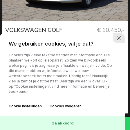
VOLKSWAGEN GOLF
€ 10.450,-
SPORTSVAN
We gebruiken cookies, wil je dat?
1.2 TSI HIGHLINE I ACC I
BLUETOOTH I NAVI
Cookies zijn kleine tekstbestanden met informatie erin. Die
plaatsen we kort op je apparaat. Zo zien we bijvoorbeeld
welke pagina’s je zag, waar je afhaakte en wat je invulde. Op
die manier hebben wij informatie waar we jouw
Bouwjaar
KM-stand
websitebezoek beter mee maken. Handig toch? Natuurlijk
kies je zelf of je dat toestaat. Daar zijn we eerlijk over. Klik
2014
99.032 km
op “Cookie instellingen”, vind meer informatie en beheer je
voorkeuren.
Brandstof
Transmissie
Benzine
Handgeschakeld
Cookie instellingen
Cookies weigeren
Ga akkoord