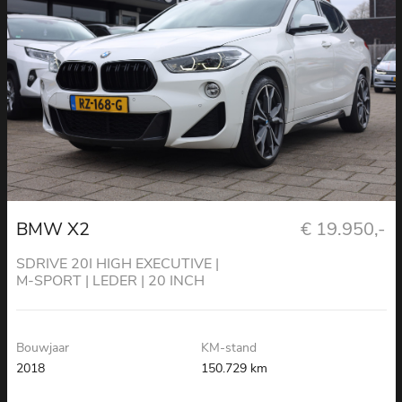
BMW X2
€ 19.950,-
SDRIVE 20I HIGH EXECUTIVE |
M-SPORT | LEDER | 20 INCH
Bouwjaar
KM-stand
2018
150.729 km