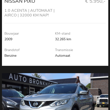
NISSAN PIXO
€ 5.950,-
1.0 ACENTA | AUTOMAAT |
AIRCO | 32000 KM NAP!
Bouwjaar
KM-stand
2009
32.265 km
Brandstof
Transmissie
Benzine
Automaat