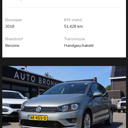
Bouwjaar
KM-stand
2018
51.428 km
Brandstof
Transmissie
Benzine
Handgeschakeld