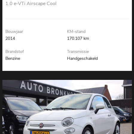
1.0 e-VTi Airscape Cool
Bouwjaar
KM-stand
2014
170.107 km
Brandstof
Transmissie
Benzine
Handgeschakeld