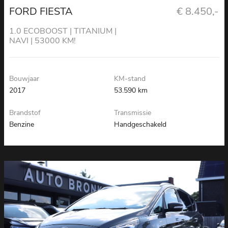
FORD FIESTA
€ 8.450,-
1.0 ECOBOOST | TITANIUM |
NAVI | 53000 KM!
Bouwjaar
KM-stand
2017
53.590 km
Brandstof
Transmissie
Benzine
Handgeschakeld