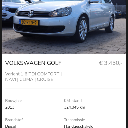
VOLKSWAGEN GOLF
€ 3.450,-
Variant 1.6 TDI COMFORT |
NAVI | CLIMA | CRUISE
Bouwjaar
KM-stand
2013
324.845 km
Brandstof
Transmissie
Diesel
Handgeschakeld