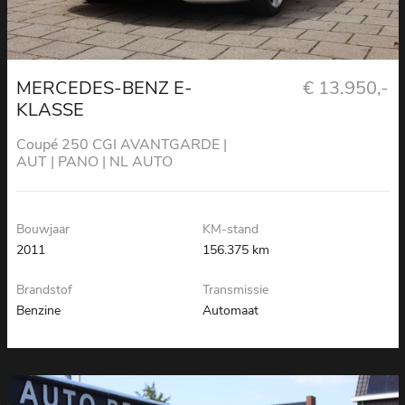
MERCEDES-BENZ E-
€ 13.950,-
KLASSE
Coupé 250 CGI AVANTGARDE |
AUT | PANO | NL AUTO
Bouwjaar
KM-stand
2011
156.375 km
Brandstof
Transmissie
Benzine
Automaat