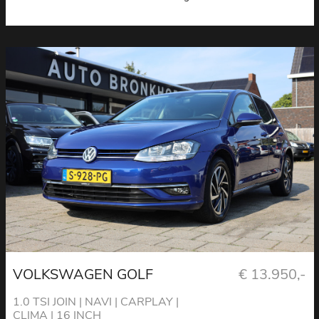
VOLKSWAGEN GOLF
€ 13.950,-
1.0 TSI JOIN | NAVI | CARPLAY |
CLIMA | 16 INCH