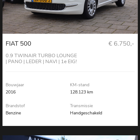
FIAT 500
€ 6.750,-
0.9 TWINAIR TURBO LOUNGE
| PANO | LEDER | NAVI | 1e EIG!
Bouwjaar
KM-stand
2016
128.123 km
Brandstof
Transmissie
Benzine
Handgeschakeld