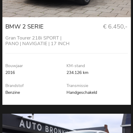
BMW 2 SERIE
€ 6.450,-
Gran Tourer 218i SPORT |
PANO | NAVIGATIE | 17 INCH
Bouwjaar
KM-stand
2016
234.126 km
Brandstof
Transmissie
Benzine
Handgeschakeld