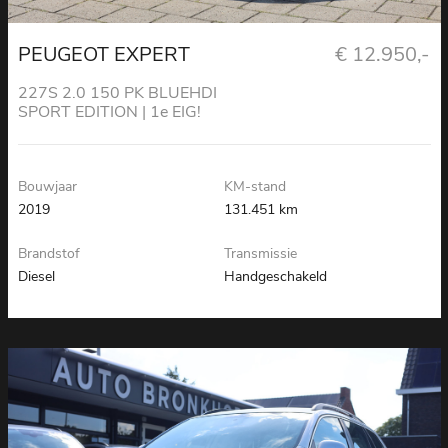
PEUGEOT EXPERT
€ 12.950,-
227S 2.0 150 PK BLUEHDI
SPORT EDITION | 1e EIG!
Bouwjaar
KM-stand
2019
131.451 km
Brandstof
Transmissie
Diesel
Handgeschakeld