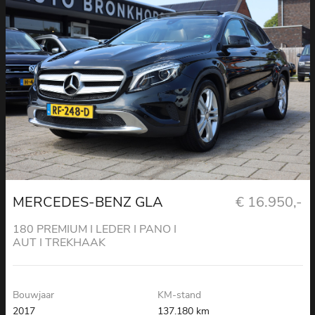
MERCEDES-BENZ GLA
€ 16.950,-
180 PREMIUM I LEDER I PANO I
AUT I TREKHAAK
Bouwjaar
KM-stand
2017
137.180 km