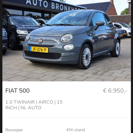
FIAT 500
€ 6.950,-
1.0 TWINAIR | AIRCO | 15
INCH | NL AUTO
Bouwjaar
KM-stand