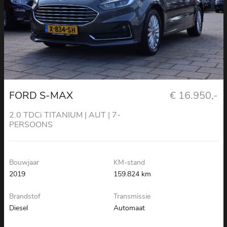
FORD S-MAX
€ 16.950,-
2.0 TDCi TITANIUM | AUT | 7-
PERSOONS
Bouwjaar
KM-stand
2019
159.824 km
Brandstof
Transmissie
Diesel
Automaat