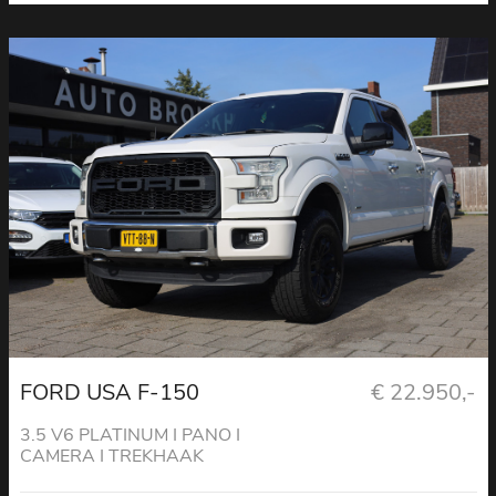
FORD USA F-150
€ 22.950,-
3.5 V6 PLATINUM I PANO I
CAMERA I TREKHAAK