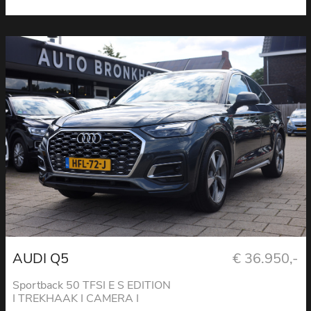
AUDI Q5
€ 36.950,-
Sportback 50 TFSI E S EDITION
I TREKHAAK I CAMERA I