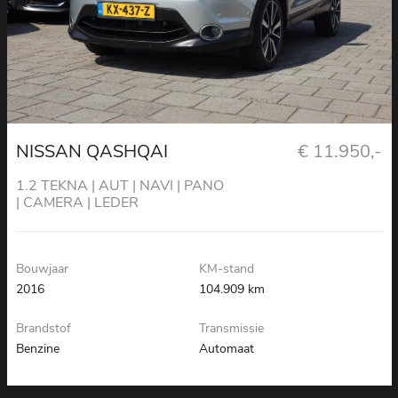
NISSAN QASHQAI
€ 11.950,-
1.2 TEKNA | AUT | NAVI | PANO
| CAMERA | LEDER
Bouwjaar
KM-stand
2016
104.909 km
Brandstof
Transmissie
Benzine
Automaat