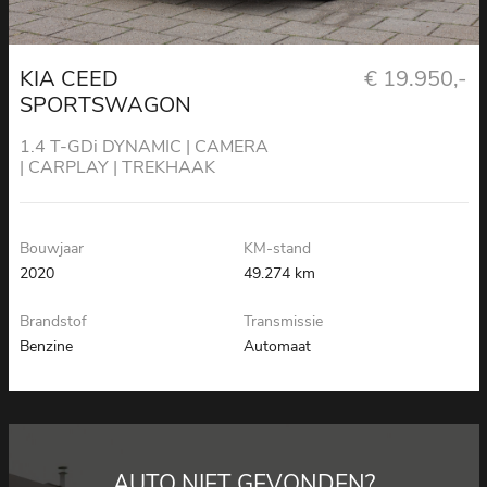
KIA CEED
€ 19.950,-
SPORTSWAGON
1.4 T-GDi DYNAMIC | CAMERA
| CARPLAY | TREKHAAK
Bouwjaar
KM-stand
2020
49.274 km
Brandstof
Transmissie
Benzine
Automaat
AUTO NIET GEVONDEN?