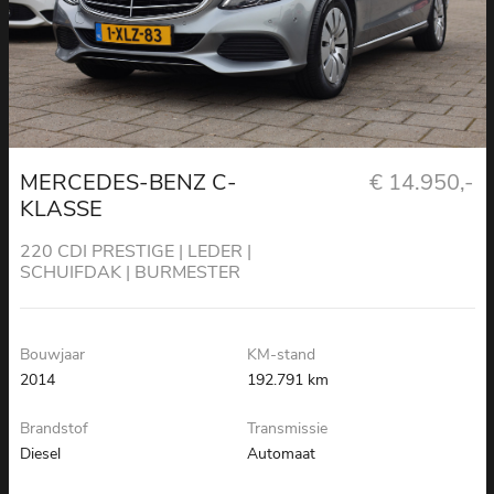
MERCEDES-BENZ C-
€ 14.950,-
KLASSE
220 CDI PRESTIGE | LEDER |
SCHUIFDAK | BURMESTER
Bouwjaar
KM-stand
2014
192.791 km
Brandstof
Transmissie
Diesel
Automaat