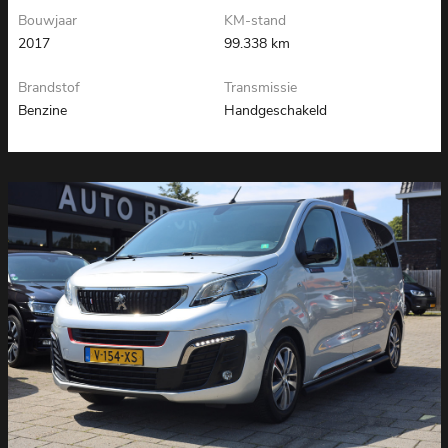
Bouwjaar
KM-stand
2017
99.338 km
Brandstof
Transmissie
Benzine
Handgeschakeld