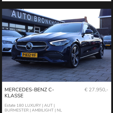
MERCEDES-BENZ C-
€ 27.950,-
KLASSE
Estate 180 LUXURY | AUT |
BURMESTER | AMBILIGHT | NL